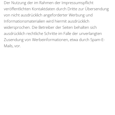
Der Nutzung der im Rahmen der Impressumspflicht
veröffentlichten Kontaktdaten durch Dritte zur Übersendung
von nicht ausdrücklich angeforderter Werbung und
Informationsmaterialien wird hiermit ausdrücklich
widersprochen. Die Betreiber der Seiten behalten sich
ausdrücklich rechtliche Schritte im Falle der unverlangten
Zusendung von Werbeinformationen, etwa durch Spam-E-
Mails, vor.
Steinbüchel Immobilien GmbH
Hüfferstraße 36, 48149 Münster
Tel.: 0251 - 39 72 78 08
Mail:
mail@steinbuechel-immobilien.de