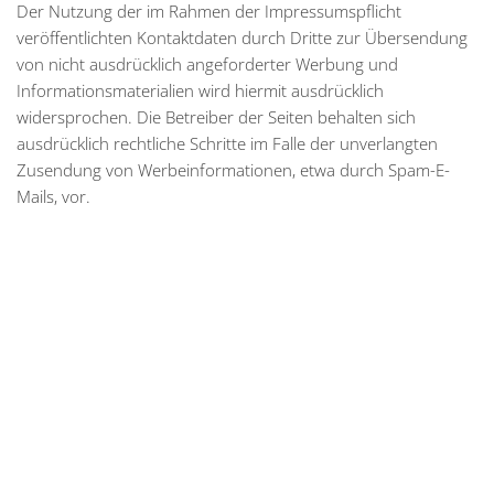
Der Nutzung der im Rahmen der Impressumspflicht
veröffentlichten Kontaktdaten durch Dritte zur Übersendung
von nicht ausdrücklich angeforderter Werbung und
Informationsmaterialien wird hiermit ausdrücklich
widersprochen. Die Betreiber der Seiten behalten sich
ausdrücklich rechtliche Schritte im Falle der unverlangten
Zusendung von Werbeinformationen, etwa durch Spam-E-
Mails, vor.
Steinbüchel Immobilien GmbH
Hüfferstraße 36, 48149 Münster
Tel.: 0251 - 39 72 78 08
Mail:
mail@steinbuechel-immobilien.de